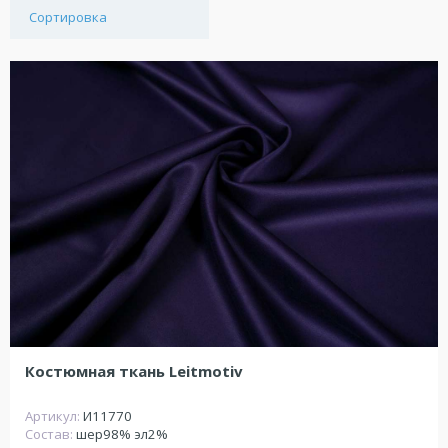
Сортировка
Костюмная ткань Leitmotiv
Артикул:
И11770
Состав:
шер98% эл2%