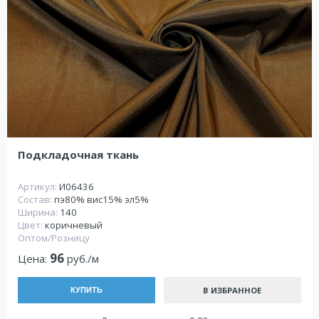
Подкладочная ткань
Артикул:
И06436
Состав:
пэ80% вис15% эл5%
Ширина:
140
Цвет:
коричневый
Оптом/Розницу
96
Цена:
руб./м
В ИЗБРАННОЕ
КУПИТЬ