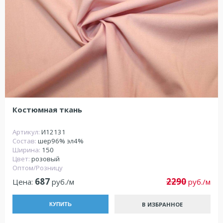
Костюмная ткань
Артикул:
И12131
Состав:
шер96% эл4%
Ширина:
150
Цвет:
розовый
Оптом/Розницу
687
2290
Цена:
руб./м
руб./м
В ИЗБРАННОЕ
КУПИТЬ