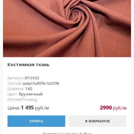
Костюмная ткань
Артикул:
И13652
Состав:
шерсть80% пэ20%
Ширина:
140
Цвет:
брусничный
Оптом/Розницу
1 495
2990
Цена:
руб./м
руб./м
В ИЗБРАННОЕ
КУПИТЬ
Доступно к заказу: 1.45 м.