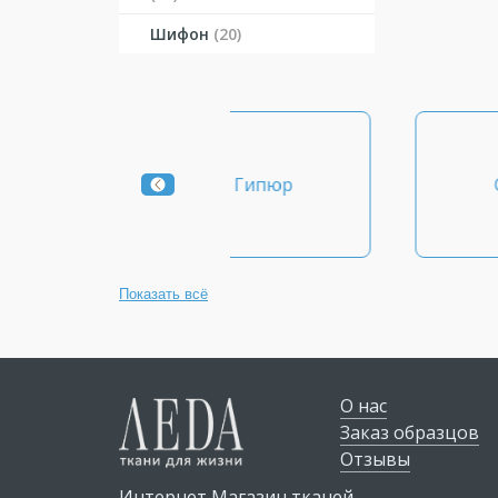
Шифон
(20)
Гипюр
Chanel
Показать всё
О нас
Заказ образцов
Отзывы
Интернет Магазин тканей