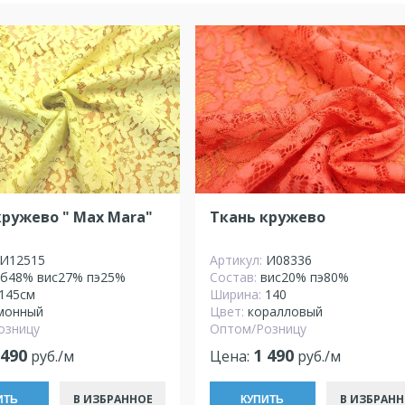
кружево " Max Mara"
Ткань кружево
И12515
Артикул:
И08336
хб48% вис27% пэ25%
Состав:
вис20% пэ80%
145см
Ширина:
140
монный
Цвет:
коралловый
озницу
Оптом/Розницу
 490
1 490
руб./м
Цена:
руб./м
В ИЗБРАННОЕ
В ИЗБРАНН
ИТЬ
КУПИТЬ