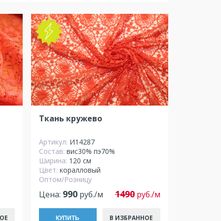
Ткань кружево
Артикул:
И14287
Состав:
вис30% пэ70%
Ширина:
120 см
Цвет:
коралловый
Оптом/Розницу
990
1490
Цена:
руб./м
руб./м
ОЕ
В ИЗБРАННОЕ
КУПИТЬ