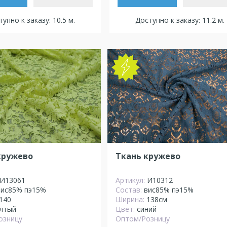
упно к заказу: 10.5 м.
Доступно к заказу: 11.2 м.
кружево
Ткань кружево
И13061
Артикул:
И10312
вис85% пэ15%
Состав:
вис85% пэ15%
140
Ширина:
138см
лтый
Цвет:
синий
озницу
Оптом/Розницу