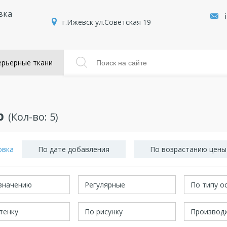
вка
г.Ижевск ул.Советская 19
рьерные ткани
р
(Кол-во:
5
)
овка
По дате добавления
По возрастанию цены
значению
Регулярные
По типу о
тенку
По рисунку
Производ