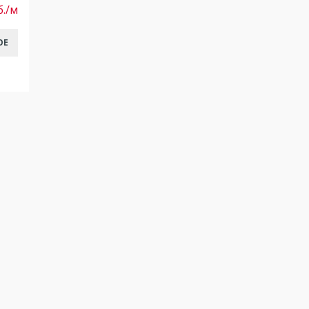
б./м
ОЕ