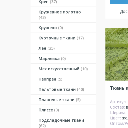
Креп
(37)
Дост
Кружевное полотно
(43)
Кружево
(0)
Курточные ткани
(17)
Лен
(35)
Марлевка
(0)
Мех искусственный
(10)
Неопрен
(5)
Ткань 
Пальтовые ткани
(40)
Плащевые ткани
(5)
Артикул:
Состав:
Плиссе
(0)
Ширина:
Цвет:
же
Подкладочные ткани
Оптом/Р
(62)