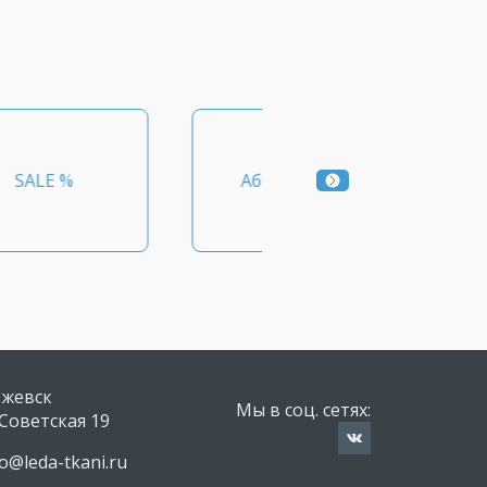
Абстрактный
Акрил
Ижевск
Мы в соц. сетях:
.Советская 19
fo@leda-tkani.ru