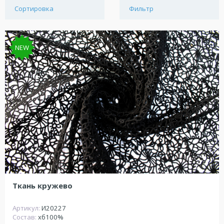
Сортировка
Фильтр
NEW
Ткань кружево
Артикул:
И20227
Состав:
хб100%