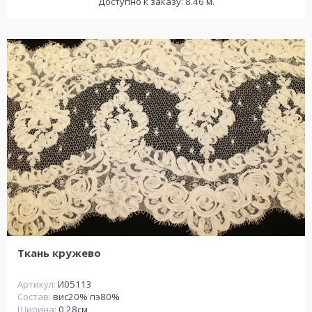
Доступно к заказу: 8.46 м.
Ткань кружево
Артикул:
И05113
Состав:
вис20% пэ80%
Ширина:
0,28см