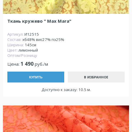
Ткань кружево " Max Mara"
Артикул:
И12515
Состав:
хб48% вис27% пэ25%
Ширина:
145см
Цвет:
лимонный
Оптом/Розницу
1 490
Цена:
руб./м
В ИЗБРАННОЕ
КУПИТЬ
Доступно к заказу: 10.5 м.