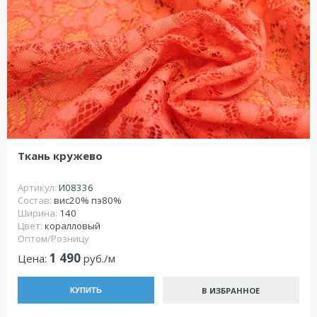
Ткань кружево
Артикул:
И08336
Состав:
вис20% пэ80%
Ширина:
140
Цвет:
коралловый
Оптом/Розницу
1 490
Цена:
руб./м
В ИЗБРАННОЕ
КУПИТЬ