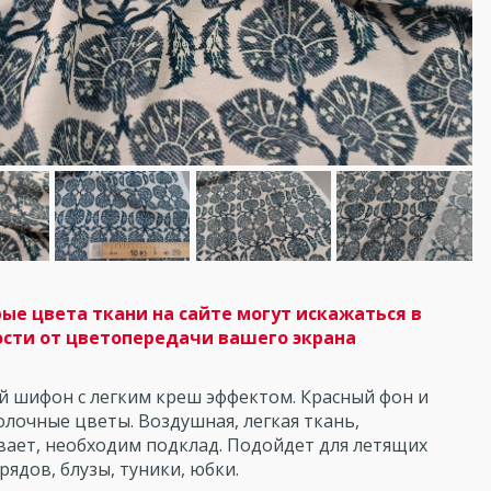
ые цвета ткани на сайте могут искажаться в
сти от цветопередачи вашего экрана
й шифон с легким креш эффектом. Красный фон и
лочные цветы. Воздушная, легкая ткань,
вает, необходим подклад. Подойдет для летящих
рядов, блузы, туники, юбки.