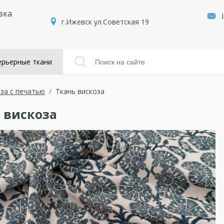
вка
г.Ижевск ул.Советская 19
рьерные ткани
за с печатью
Ткань вискоза
 вискоза