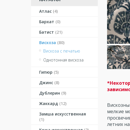
Атлас
(4)
Бархат
(0)
Батист
(21)
Вискоза
(80)
Вискоза с печатью
Однотонная вискоза
Гипюр
(5)
Джинс
(8)
*Некотор
зависимо
Дублерин
(9)
Жаккард
(12)
Вискозны
мелкие мо
Замша искусственная
просвечи
(1)
летних на
Кожа искусственная
(2)